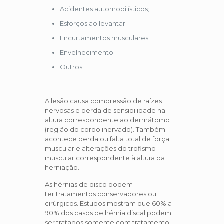
Acidentes automobilísticos;
Esforços ao levantar;
Encurtamentos musculares;
Envelhecimento;
Outros.
A lesão causa compressão de raízes
nervosas e perda de sensibilidade na
altura correspondente ao dermátomo
(região do corpo inervado). Também
acontece perda ou falta total de força
muscular e alterações do trofismo
muscular correspondente à altura da
herniação.
As hérnias de disco podem
ter tratamentos conservadores ou
cirúrgicos. Estudos mostram que 60% a
90% dos casos de hérnia discal podem
ser tratados somente com tratamento