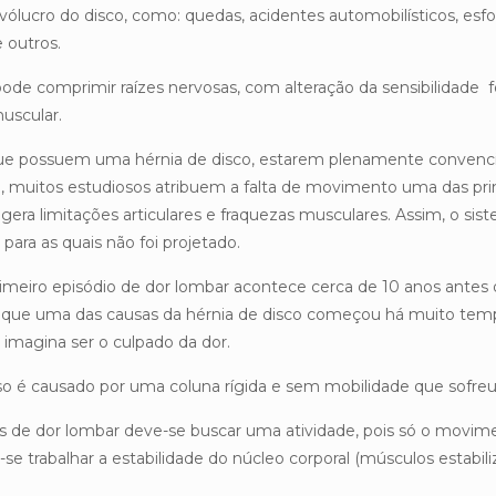
ólucro do disco, como: quedas, acidentes automobilísticos, esfor
 outros.
ode comprimir raízes nervosas, com alteração da sensibilidade
uscular.
que possuem uma hérnia de disco, estarem plenamente convenc
muitos estudiosos atribuem a falta de movimento uma das princ
gera limitações articulares e fraquezas musculares. Assim, o si
ara as quais não foi projetado.
imeiro episódio de dor lombar acontece cerca de 10 anos ante
 que uma das causas da hérnia de disco começou há muito tem
magina ser o culpado da dor.
o é causado por uma coluna rígida e sem mobilidade que sofreu
os de dor lombar deve-se buscar uma atividade, pois só o movim
e-se trabalhar a estabilidade do núcleo corporal (músculos estabil