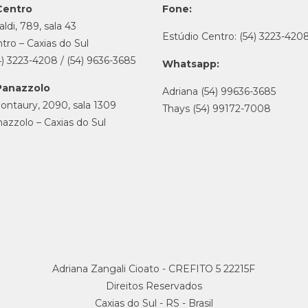
Centro
Fone:
ldi, 789, sala 43
Estúdio Centro: (54) 3223-420
tro – Caxias do Sul
4) 3223-4208 / (54) 9636-3685
Whatsapp:
Panazzolo
Adriana (54) 99636-3685
ontaury, 2090, sala 1309
Thays (54) 99172-7008
nazzolo – Caxias do Sul
Adriana Zangali Cioato - CREFITO 5 22215F
Direitos Reservados
Caxias do Sul - RS - Brasil