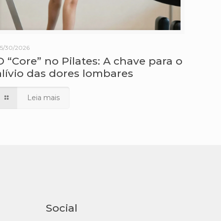
5/30/2026
O “Core” no Pilates: A chave para o
alívio das dores lombares
Leia mais
Social