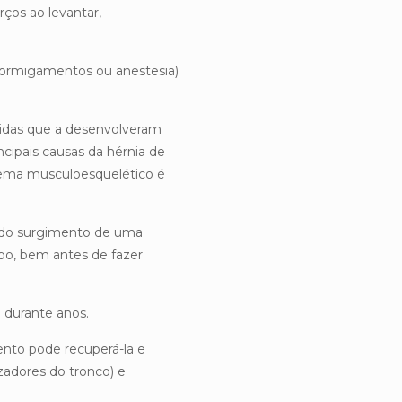
ços ao levantar,
 formigamentos ou anestesia)
idas que a desenvolveram
ipais causas da hérnia de
stema musculoesquelético é
s do surgimento de uma
po, bem antes de fazer
 durante anos.
ento pode recuperá-la e
izadores do tronco) e