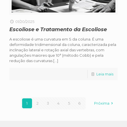
01/20/2025
Escoliose e Tratamento da Escoliose
A escoliose é uma curvatura em S da coluna. É uma
deformidade tridimensional da coluna, caracterizada pela
inclinação lateral e rotação axial das vertebras, com
angulações maiores que 10° (método Cobb) e pela
redução das curvaturas
[…]
Leia mais
1
2
3
4
5
6
Próxima